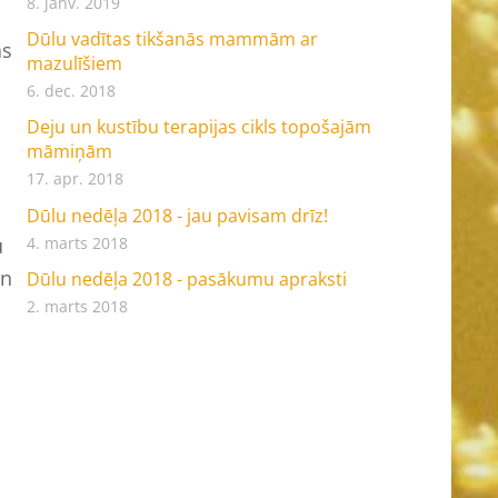
8. janv. 2019
Dūlu vadītas tikšanās mammām ar
as
mazulīšiem
6. dec. 2018
Deju un kustību terapijas cikls topošajām
māmiņām
17. apr. 2018
Dūlu nedēļa 2018 - jau pavisam drīz!
4. marts 2018
u
un
Dūlu nedēļa 2018 - pasākumu apraksti
2. marts 2018