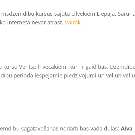
irmsdzemdību kursus sajūtu cilvēkiem Liepājā. Sarun
 ko internetā nevar atrast.
Vairāk...
u kursu Ventspilī vecākiem, kuri ir gaidībās. Dzemdīb
dību perioda iespējamie piedzīvojumi un vēl un vēl 
emdību sagatavošanas nodarbības vada dūlas:
Aiva