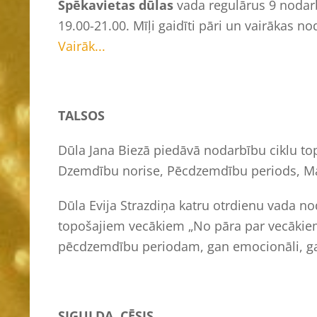
Spēkavietas
dūlas
vada regulārus 9 nodarb
19.00-21.00. Mīļi gaidīti pāri un vairākas 
Vairāk...
TALSOS
Dūla Jana Biezā piedāvā nodarbību ciklu 
Dzemdību norise, Pēcdzemdību periods, Ma
Dūla Evija Strazdiņa katru otrdienu vada 
topošajiem vecākiem „No pāra par vecākiem
pēcdzemdību periodam, gan emocionāli, gan
SIGULDA, CĒSIS