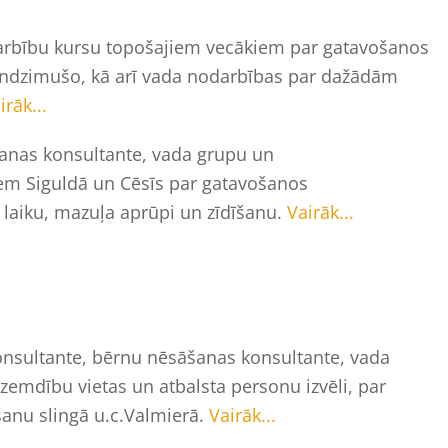
odarbību kursu topošajiem vecākiem par gatavošanos
undzimušo, kā arī vada nodarbības par dažādām
irāk...
dīšanas konsultante, vada grupu un
em Siguldā un Cēsīs par gatavošanos
aiku, mazuļa aprūpi un zīdīšanu.
Vairāk...
konsultante, bērnu nēsāšanas konsultante, vada
mdību vietas un atbalsta personu izvēli, par
anu slingā u.c.Valmierā.
Vairāk...