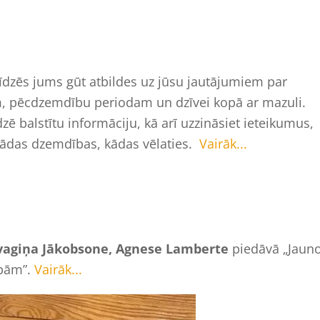
īdzēs jums gūt atbildes uz jūsu jautājumiem par
m, pēcdzemdību periodam un dzīvei kopā ar mazuli.
ē balstītu informāciju, kā arī uzzināsiet ieteikumus,
u tādas dzemdības, kādas vēlaties.
Vairāk...
 Žvagiņa Jākobsone, Agnese Lamberte
piedāvā „Jaun
ībām”.
Vairāk...