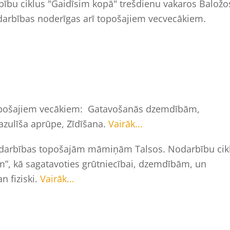
ību ciklus "Gaidīsim kopā" trešdienu vakaros Baložo
nodarbības noderīgas arī topošajiem vecvecākiem.
topošajiem vecākiem: Gatavošanās dzemdībām,
zulīša aprūpe, Zīdīšana.
Vairāk...
nodarbības topošajām māmiņām Talsos. Nodarbību cik
”, kā sagatavoties grūtniecībai, dzemdībām, un
 fiziski.
Vairāk...