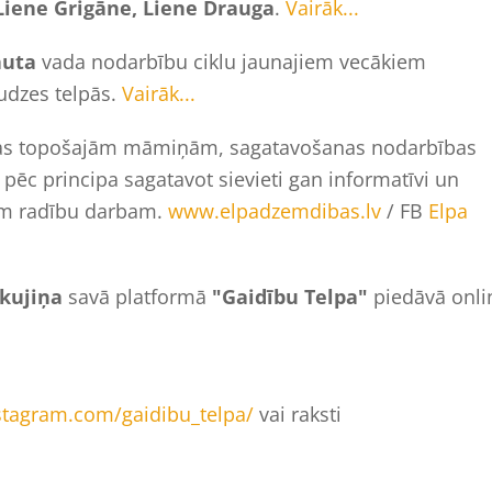
Liene Grigāne, Liene Drauga
.
Vairāk...
auta
vada nodarbību ciklu jaunajiem vecākiem
udzes telpās.
Vairāk...
as topošajām māmiņām, sagatavošanas nodarbības
pēc principa sagatavot sievieti gan informatīvi un
jam radību darbam.
www.elpadzemdibas.lv
/ FB
Elpa
Skujiņa
savā platformā
"Gaidību Telpa"
piedāvā onli
stagram.com/gaidibu_telpa/
vai raksti