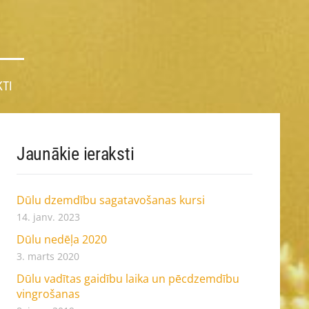
TI
Jaunākie ieraksti
Dūlu dzemdību sagatavošanas kursi
14. janv. 2023
Dūlu nedēļa 2020
3. marts 2020
Dūlu vadītas gaidību laika un pēcdzemdību
vingrošanas