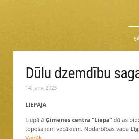
S
Dūlu dzemdību saga
14. janv. 2023
LIEPĀJA
Liepājā
Ģimenes centra “Liepa”
dūlas pie
topošajiem vecākiem. Nodarbības vada
Lī
Vairāk...