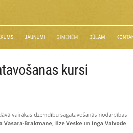
ĀKUMS
JAUNUMI
ĢIMENĒM
DŪLĀM
KONTAK
tavošanas kursi
dāvā vairākas dzemdību sagatavošanās nodarbības
ga Vasara-Brakmane, Ilze Veske
un
Inga Vaivode
.