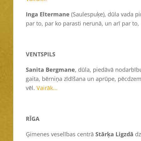
Inga Eltermane
(Saulespuķe), dūla vada p
par to, par ko parasti nerunā, un arī par to,
VENTSPILS
Sanita Bergmane
, dūla, piedāvā nodarbīb
gaita, bērniņa zīdīšana un aprūpe, pēcdzem
vēl.
Vairāk...
RĪGA
Ģimenes veselības centrā
Stārķa Ligzdā
dz