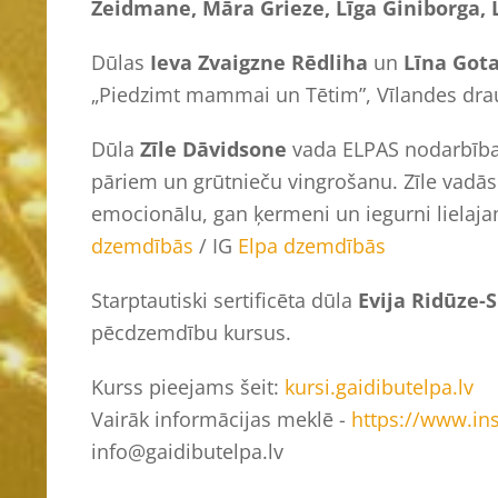
Zeidmane, Māra Grieze, Līga Giniborga, 
Dūlas
Ieva Zvaigzne Rēdliha
un
Līna Got
„Piedzimt mammai un Tētim”, Vīlandes dra
Dūla
Zīle Dāvidsone
vada ELPAS nodarbīb
pāriem un grūtnieču vingrošanu. Zīle vadās 
emocionālu, gan ķermeni un iegurni liela
dzemdībās
/ IG
Elpa dzemdībās
Starptautiski sertificēta dūla
Evija Ridūze-
pēcdzemdību kursus.
Kurss pieejams šeit:
kursi.gaidibutelpa.lv
Vairāk informācijas meklē -
https://www.in
info@gaidibutelpa.lv