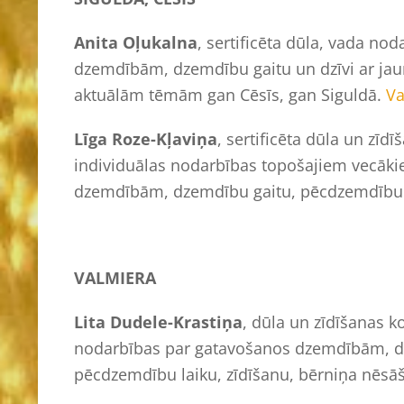
Anita Oļukalna
, sertificēta dūla, vada n
dzemdībām, dzemdību gaitu un dzīvi ar ja
aktuālām tēmām gan Cēsīs, gan Siguldā.
Va
Līga Roze-Kļaviņa
, sertificēta dūla un zī
individuālas nodarbības topošajiem vecāki
dzemdībām, dzemdību gaitu, pēcdzemdību l
VALMIERA
Lita Dudele-Krastiņa
, dūla un zīdīšanas 
nodarbības par gatavošanos dzemdībām, dze
pēcdzemdību laiku, zīdīšanu, bērniņa nēsāš