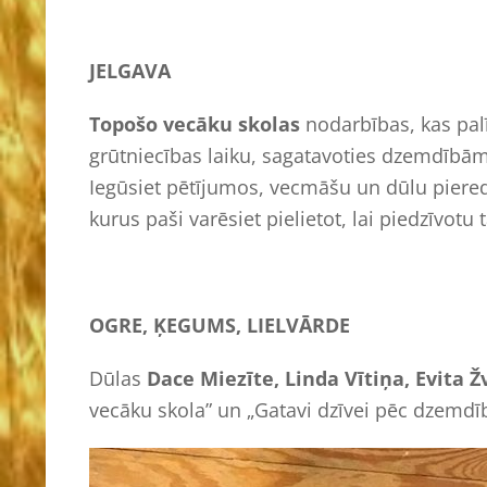
JELGAVA
Topošo vecāku skolas
nodarbības, kas pal
grūtniecības laiku, sagatavoties dzemdībā
Iegūsiet pētījumos, vecmāšu un dūlu pieredz
kurus paši varēsiet pielietot, lai piedzīvot
OGRE, ĶEGUMS, LIELVĀRDE
Dūlas
Dace Miezīte, Linda Vītiņa, Evita
vecāku skola” un „Gatavi dzīvei pēc dzemd