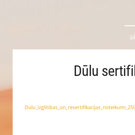
S
Dūlu sertif
Dulu_izglitibas_un_resertifikacijas_noteikumi_25