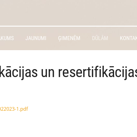
ĀKUMS
JAUNUMI
ĢIMENĒM
DŪLĀM
KONTAK
ikācijas un resertifikācij
022023-1.pdf