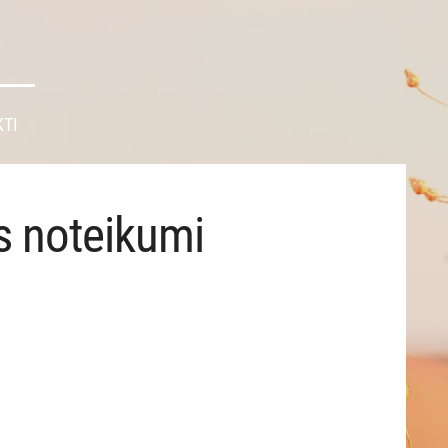
TI
as noteikumi