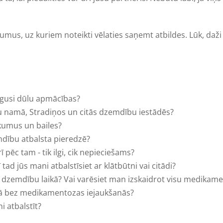
tājumus, uz kuriem noteikti vēlaties saņemt atbildes. Lūk, d
eigusi dūlu apmācības?
 namā, Stradiņos un citās dzemdību iestādēs?
ukumus un bailes?
emdību atbalsta pieredzē?
 pēc tam - tik ilgi, cik nepieciešams?
 tad jūs mani atbalstīsiet ar klātbūtni vai citādi?
dzemdību laikā? Vai varēsiet man izskaidrot visu medikam
nā bez medikamentozas iejaukšanās?
 atbalstīt?