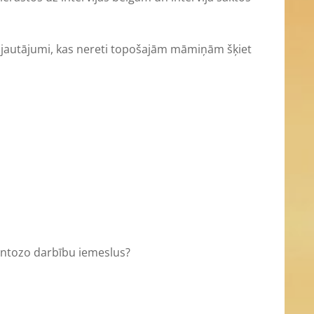
aži jautājumi, kas nereti topošajām māmiņām šķiet
entozo darbību iemeslus?