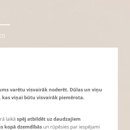
TI
jums varētu visvairāk noderēt. Dūlas un viņu
u, kas viņai būtu visvairāk piemērota.
rā laikā
spēj atbildēt uz daudzajiem
ms kopā dzemdībās
un rūpēsies par iespējami