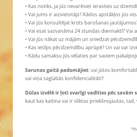
• Kas notiks, ja jūs nevarēsiet ierasties uz dzem
• Vai jums ir aizvietotājs? Kādos apstākļos jūs vi
• Vai jūs konsultējat krūts barošanas jautājumos
• Vai esat sazvanāma 24 stundas diennaktī? Vai 
• Vai jūs nākat uz mājām un sniedzat pēcdzemdī
• Kas ietilps pēcdzemdību aprūpē? Un vai var izv
• Kādu samaksu jūs vēlaties par saviem pakalpoj
Sarunas gaitā padomājiet
: vai jūtos komfortab
vai viņa saglabās konfidencialitāti?
Dūlas izvēlē ir ļoti svarīgi vadīties pēc savām
kaut kas kaitina vai ir sliktas priekšnojautas, tad,
"Th