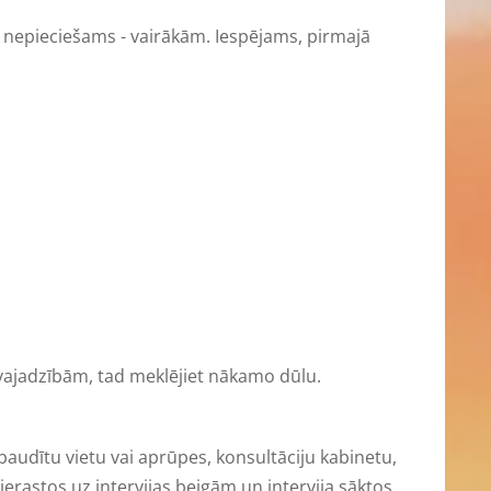
 ja nepieciešams - vairākām. Iespējams, pirmajā
su vajadzībām, tad meklējiet nākamo dūlu.
rbaudītu vietu vai aprūpes, konsultāciju kabinetu,
š ierastos uz intervijas beigām un intervija sāktos