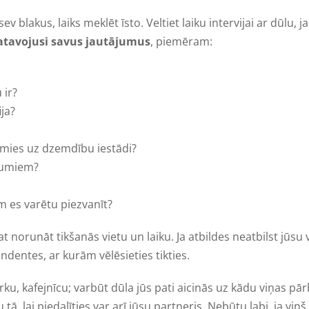
ev blakus, laiks meklēt īsto. Veltiet laiku intervijai ar dūlu,
agatavojusi savus jautājumus
, piemēram:
 ir?
ja?
amies uz dzemdību iestādi?
ojumiem?
am es varētu piezvanīt?
rat norunāt tikšanās vietu un laiku. Ja atbildes neatbilst jū
endentes, ar kurām vēlēsieties tikties.
arku, kafejnīcu; varbūt dūla jūs pati aicinās uz kādu viņas pā
ā, lai piedalīties var arī jūsu partneris. Nebūtu labi, ja viņ