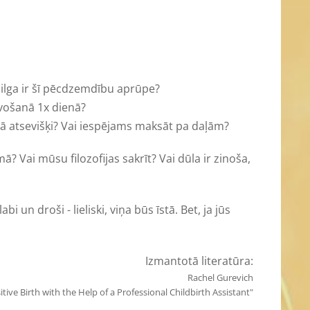
ilga ir šī pēcdzemdību aprūpe?
avošanā 1x dienā?
ā atsevišķi? Vai iespējams maksāt pa daļām?
ā? Vai mūsu filozofijas sakrīt? Vai dūla ir zinoša,
bi un droši - lieliski, viņa būs īstā. Bet, ja jūs
Izmantotā literatūra:
Rachel Gurevich
e Birth with the Help of a Professional Childbirth Assistant"