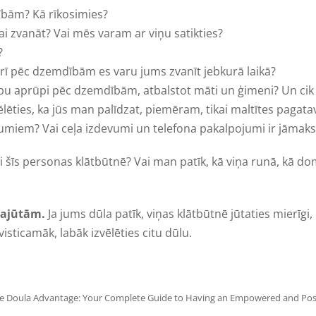
dībām? Kā rīkosimies?
ņai zvanāt? Vai mēs varam ar viņu satikties?
?
arī pēc dzemdībām es varu jums zvanīt jebkurā laikā?
bu aprūpi pēc dzemdībām, atbalstot māti un ģimeni? Un cik 
ēlēties, ka jūs man palīdzat, piemēram, tikai maltītes pagat
umiem? Vai ceļa izdevumi un telefona pakalpojumi ir jāmaks
li šīs personas klātbūtnē? Vai man patīk, kā viņa runā, kā dom
 sajūtām.
Ja jums dūla patīk, viņas klātbūtnē jūtaties mierīgi, la
 visticamāk, labāk izvēlēties citu dūlu.
e Doula Advantage: Your Complete Guide to Having an Empowered and Positiv