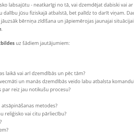
ko labsajūtu - neatkarīgi no tā, vai dzemdējat dabiski vai ar
vu dalību jūsu fiziskajā atbalstā, bet palīdz to darīt viņam
 jāuzsāk bērniņa zīdīšana un jāpiemērojas jaunajai situācijai.
e
.
tbildes
uz šādiem jautājumiem:
bas laikā vai arī dzemdībās un pēc tām?
lēto vecmāti un manās dzemdībās veido labu atbalsta komandu
s par reiz jau notikušu procesu?
vās atsāpināšanas metodes?
u reliģisko vai citu pārliecību?
?
iem?