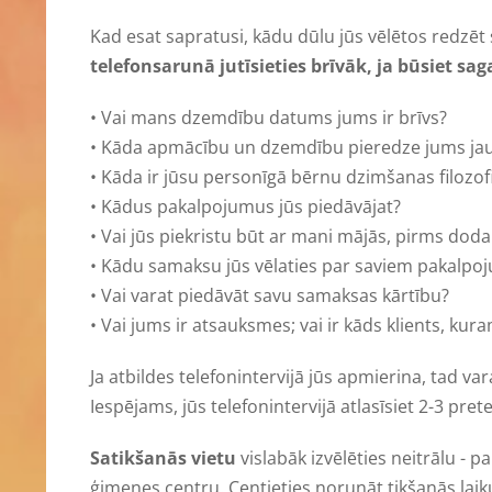
Kad esat sapratusi, kādu dūlu jūs vēlētos redzēt s
telefonsarunā jutīsieties brīvāk, ja būsiet s
• Vai mans dzemdību datums jums ir brīvs?
• Kāda apmācību un dzemdību pieredze jums jau
• Kāda ir jūsu personīgā bērnu dzimšanas filozofi
• Kādus pakalpojumus jūs piedāvājat?
• Vai jūs piekristu būt ar mani mājās, pirms dod
• Kādu samaksu jūs vēlaties par saviem pakalp
• Vai varat piedāvāt savu samaksas kārtību?
• Vai jums ir atsauksmes; vai ir kāds klients, kur
Ja atbildes telefonintervijā jūs apmierina, tad va
Iespējams, jūs telefonintervijā atlasīsiet 2-3 pret
Satikšanās vietu
vislabāk izvēlēties neitrālu - p
ģimenes centru. Centieties norunāt tikšanās laiku t