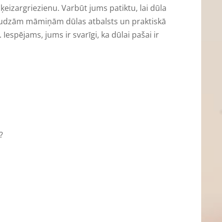
 ķeizargriezienu. Varbūt jums patiktu, lai dūla
. Daudzām māmiņām dūlas atbalsts un praktiskā
 Iespējams, jums ir svarīgi, ka dūlai pašai ir
?