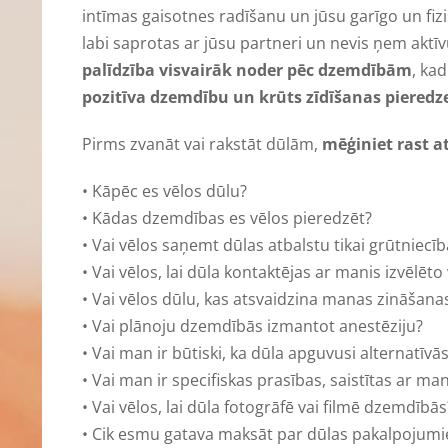
intīmas gaisotnes radīšanu un jūsu garīgo un fizis
labi saprotas ar jūsu partneri un nevis ņem aktī
palīdzība visvairāk noder pēc dzemdībām
, kad
pozitīva dzemdību un krūts zīdīšanas pieredz
Pirms zvanāt vai rakstāt dūlām,
mēģiniet rast a
• Kāpēc es vēlos dūlu?
• Kādas dzemdības es vēlos pieredzēt?
• Vai vēlos saņemt dūlas atbalstu tikai grūtniecī
• Vai vēlos, lai dūla kontaktējas ar manis izvē
• Vai vēlos dūlu, kas atsvaidzina manas zināšana
• Vai plānoju dzemdībās izmantot anestēziju?
• Vai man ir būtiski, ka dūla apguvusi alternatī
• Vai man ir specifiskas prasības, saistītas ar man
• Vai vēlos, lai dūla fotogrāfē vai filmē dzemdībās
• Cik esmu gatava maksāt par dūlas pakalpojum