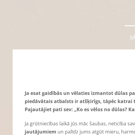
S
Ja esat gaidībās un vēlaties izmantot dūlas 
piedāvātais atbalsts ir atšķirīgs, tāpēc katrai
Pajautājiet pati sev: „Ko es vēlos no dūlas? Ka
Ja grūtniecības laikā jūs māc šaubas, neticība sa
jautājumiem
un palīdz jums atgūt mieru, harmon