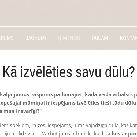
ĀKUMS
JAUNUMI
ĢIMENĒM
DŪLĀM
KONTAK
Kā izvēlēties savu dūlu?
pakalpojumus, vispirms padomājiet, kāda veida atbalsts 
 topošajai māmiņai ir iespējams izvēlēties tieši tādu dūl
s man ir svarīgi?"
viem spēkiem, raizes, iespējams, jums vajadzīga dūla, kas kat
iju un līdzsvaru. Varbūt jums ir būtiski, ka dūla
būs ar ju