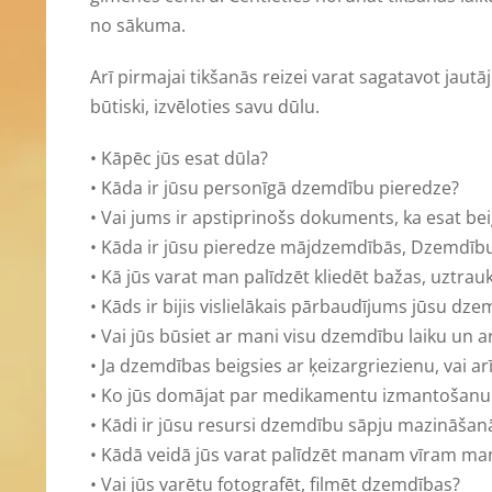
no sākuma.
Arī pirmajai tikšanās reizei varat sagatavot jau
būtiski, izvēloties savu dūlu.
• Kāpēc jūs esat dūla?
• Kāda ir jūsu personīgā dzemdību pieredze?
• Vai jums ir apstiprinošs dokuments, ka esat b
• Kāda ir jūsu pieredze mājdzemdībās, Dzemdību
• Kā jūs varat man palīdzēt kliedēt bažas, uztra
• Kāds ir bijis vislielākais pārbaudījums jūsu dz
• Vai jūs būsiet ar mani visu dzemdību laiku un arī
• Ja dzemdības beigsies ar ķeizargriezienu, vai arī
• Ko jūs domājat par medikamentu izmantošanu 
• Kādi ir jūsu resursi dzemdību sāpju mazināša
• Kādā veidā jūs varat palīdzēt manam vīram mani
• Vai jūs varētu fotografēt, filmēt dzemdības?