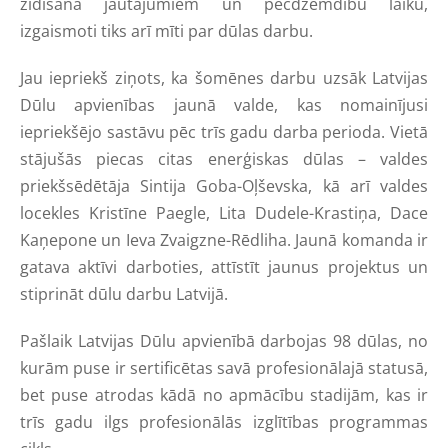
zīdīšana jautājumiem un pēcdzemdību laiku,
izgaismoti tiks arī mīti par dūlas darbu.
Jau iepriekš ziņots, ka šomēnes darbu uzsāk Latvijas
Dūlu apvienības jaunā valde, kas nomainījusi
iepriekšējo sastāvu pēc trīs gadu darba perioda. Vietā
stājušās piecas citas enerģiskas dūlas – valdes
priekšsēdētāja Sintija Goba-Oļševska, kā arī valdes
locekles Kristīne Paegle, Lita Dudele-Krastiņa, Dace
Kaņepone un Ieva Zvaigzne-Rēdliha. Jaunā komanda ir
gatava aktīvi darboties, attīstīt jaunus projektus un
stiprināt dūlu darbu Latvijā.
Pašlaik Latvijas Dūlu apvienībā darbojas 98 dūlas, no
kurām puse ir sertificētas savā profesionālajā statusā,
bet puse atrodas kādā no apmācību stadijām, kas ir
trīs gadu ilgs profesionālās izglītības programmas