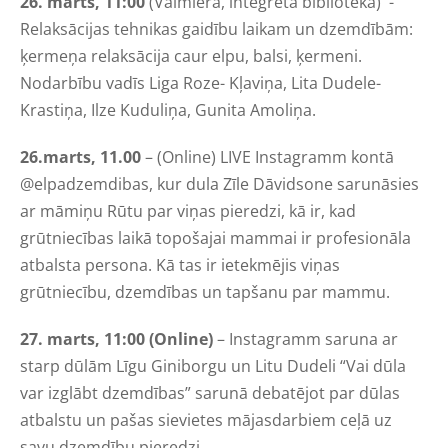
26. marts, 11:00
(Valmiera, integrētā bibliotēka) -
Relaksācijas tehnikas gaidību laikam un dzemdībām:
ķermeņa relaksācija caur elpu, balsi, ķermeni.
Nodarbību vadīs Liga Roze- Kļaviņa, Lita Dudele-
Krastiņa, Ilze Kuduliņa, Gunita Amoliņa.
26.marts, 11.00
– (Online) LIVE Instagramm kontā
@elpadzemdibas, kur dula Zīle Dāvidsone sarunāsies
ar māmiņu Rūtu par viņas pieredzi, kā ir, kad
grūtniecības laikā topošajai mammai ir profesionāla
atbalsta persona. Kā tas ir ietekmējis viņas
grūtniecību, dzemdības un tapšanu par mammu.
27. marts, 11:00 (Online)
– Instagramm saruna ar
starp dūlām Līgu Giniborgu un Litu Dudeli “Vai dūla
var izglābt dzemdības” sarunā debatējot par dūlas
atbalstu un pašas sievietes mājasdarbiem ceļā uz
savu dzemdību pieredzi.