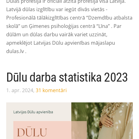
Dūlas profesija ir oficiāli atzīta profesija visā Latvijā.
Latvijā dūlas izglītību var iegūt divās vietās -
Profesionālā tālākizglītības centrā “Dzemdību atbalsta
skolā” un Ģimenes psiholoģijas centrā “Līna” . Par
dūlām un dūlas darbu vairāk variet uzzināt,
apmeklējot Latvijas Dūlu apvienības mājaslapu
dulas.lv .
Dūlu darba statistika 2023
1. apr. 2024,
31 komentāri