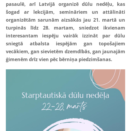
pasaulē, arī Latvijā organizē dūlu nedēļu, kas
šogad ar lekcijām, semināriem un attālināti
organizētām sarunām aizsākās jau 21. martā un
turpinās līdz 28. martam, sniedzot ikvienam
interesantam iespēju vairāk izzināt par dūlu
sniegtā atbalsta iespējām gan topošajiem
vecākiem, gan sievietēm dzemdībās, gan jaunajām
ģimenēm drīz vien pēc bērniņa piedzimšanas.