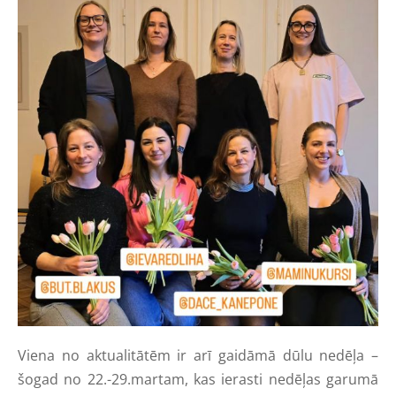
Viena no aktualitātēm ir arī gaidāmā dūlu nedēļa –
šogad no 22.-29.martam, kas ierasti nedēļas garumā