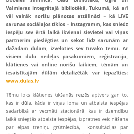
Valmieras integrētajā bibliotēkā, Tukumā, kā arī
vēl vairāk norišu plānotas attālināti – kā LIVE
sarunas sociālajos tīklos – Instagramm, kas sniedz
iespēju sev ērtā laikā ikvienai sievietei vai viņas
partnerim pieslēgties un sekot līdz sarunām ar
dažādām dūlām, izvēloties sev tuvāko tēmu. Ar
visiem dūlu nedēļas pasākumiem, reģistrāciju,
klātienes vai online norišu laikiem, tēmām un
iesaistītajām dūlām detalizētāk var iepazīties:
www.dulas.lv
Tēmu loks klātienes tikšanās reizēs aptvers gan to,
kas ir dūla, kāda ir viņas loma un atbalsta iespējas
sadarbībā ar vecmāti stacionārā, kas ir dzemdību
laikā sniegtās atbalsta iespējas, izpratnes veicināšana
par elpas treniņu grūtniecībā, konsultācijas par