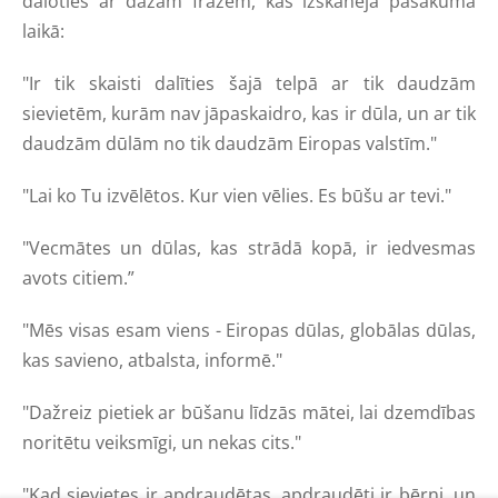
daloties ar dažām frāzēm, kas izskanēja pasākuma
laikā:
"Ir tik skaisti dalīties šajā telpā ar tik daudzām
sievietēm, kurām nav jāpaskaidro, kas ir dūla, un ar tik
daudzām dūlām no tik daudzām Eiropas valstīm."
"Lai ko Tu izvēlētos. Kur vien vēlies. Es būšu ar tevi."
"Vecmātes un dūlas, kas strādā kopā, ir iedvesmas
avots citiem.”
"Mēs visas esam viens - Eiropas dūlas, globālas dūlas,
kas savieno, atbalsta, informē."
"Dažreiz pietiek ar būšanu līdzās mātei, lai dzemdības
noritētu veiksmīgi, un nekas cits."
"Kad sievietes ir apdraudētas, apdraudēti ir bērni, un