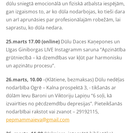
dūlu sniegtā emocionālā un fiziskā atbalsta iespējām,
gan izgaismos to, ar ko dūla nodarbojas, ko tieši dara
un arī aprunāsies par profesionālajām robežām, lai
saprastu, ko dūla nedara.
25.marts 17.00 (online)
Dūlu Daces Kaņepones un
Līgas Giniborgas LIVE Instagramm saruna “Apzinātība
grūtniecībā – kā dzemdības var kļūt par harmonisku
un apzinātu procesu”.
26.marts, 10.00
–(Klātiene, bezmaksas) Dūlu nedēļas
nodarbība Ogrē – Kalna prospektā 3, - tikšanās ar
dūlām Ievu Baroni un Viktoriju Lapiņu “6 soļi, kā
izvairīties no pēcdzemdību depresijas”. Pieteikšanās
nodarbībai rakstot vai zvanot – 29192115,
pepmammaieva@gmail.com