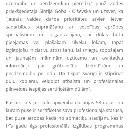
dzemdību un pēcdzemdību pieredzi,” pauž valdes
priekšsēdētāja Sintija Goba - Oļševska un uzsver, ka
“jaunās valdes darba prioritātes arvien ietver
sadarbības stiprināšanu ar veselības aprūpes
speciālistiem un organizācijām, lai dūlas būtu
pieejamas vēl plašākam cilvēku lokam, tāpat
izglītojošu iniciatīvu attīstīšanu, lai sniegtu topošajām
un jaunajām māmiņām uzticamu un kvalitatīvu
informāciju par grūtniecību dzemdībām un
pēcdzemdību periodu. Un tikpat svarīgi ir stiprināt
dūlu kopienu, veidojot atbalsta un profesionālās
pilnveides iespējas sertificētām dūlām”.
Pašlaik Latvijas Dūlu apvienībā darbojas 98 dūlas, no
kurām puse ir sertificētas savā profesionālajā statusā,
bet puse atrodas kādā no apmācību stadijām, kas ir
trīs gadu ilgs profesionālās izglītības programmas