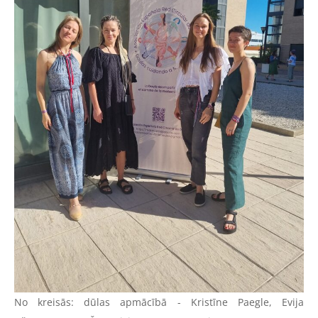
No kreisās: dūlas apmācībā - Kristīne Paegle, Evija