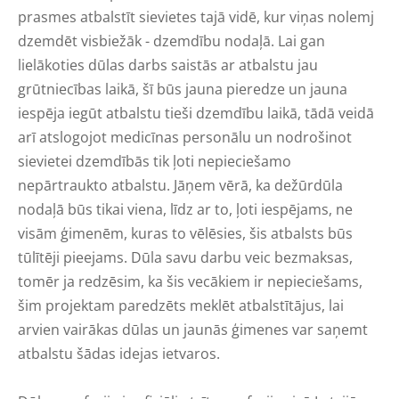
prasmes atbalstīt sievietes tajā vidē, kur viņas nolemj
dzemdēt visbiežāk - dzemdību nodaļā. Lai gan
lielākoties dūlas darbs saistās ar atbalstu jau
grūtniecības laikā, šī būs jauna pieredze un jauna
iespēja iegūt atbalstu tieši dzemdību laikā, tādā veidā
arī atslogojot medicīnas personālu un nodrošinot
sievietei dzemdībās tik ļoti nepieciešamo
nepārtraukto atbalstu. Jāņem vērā, ka dežūrdūla
nodaļā būs tikai viena, līdz ar to, ļoti iespējams, ne
visām ģimenēm, kuras to vēlēsies, šis atbalsts būs
tūlītēji pieejams. Dūla savu darbu veic bezmaksas,
tomēr ja redzēsim, ka šis vecākiem ir nepieciešams,
šim projektam paredzēts meklēt atbalstītājus, lai
arvien vairākas dūlas un jaunās ģimenes var saņemt
atbalstu šādas idejas ietvaros.