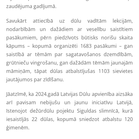
zaudējuma gadījumā.
Savukārt attiecībā uz dūlu vadītām lekcijām,
nodarbībām un dažādiem ar veselību saistītiem
pasākumiem, pērn piedzīvots būtisks norišu skaita
kāpums – kopumā organizēti 1683 pasākumi – gan
saistībā ar tēmām par sagatavošanos dzemdībām,
grūtnieču vingrošanu, gan dažādām tēmām jaunajām
māmiņām, tāpat dūlas atbalstījušas 1103 sievietes
jautājumos par zīdīšanu.
Jāatzīmē, ka 2024.gadā Latvijas Dūlu apvienība aizsāka
arī pavisam nebijušu un jaunu iniciatīvu Latvijā,
īstenojot dežūrdūlu pojektu Siguldas slimnīcā, kurā
iesaistījās 22 dūlas, kopumā sniedzot atbalstu 120
ģimenēm.