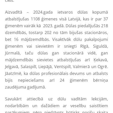
cikls.
Aizvadītā – 2024.gada ietvaros dūlas kopumā
atbalstījušas 1108 ģimenes visā Latvijā, kas ir par 37
ģimenēm vairāk kā 2023. gadā. Dūlas piedalījušās 218
dzemdībās, tostarp 202 no tām bijušas stacionāros,
bet 16 mājdzemdībās. Visaktīvāk dūlu pakalpojumi
ģimenēm vai sievietēm ir sniegti Rīgā, Siguldā,
Jūrmalā, taču dūlas gan stacionārā vidē, gan
mājdzemdībās sievietes atbalstījušas arī Ķekavā,
Jelgavā, Salaspilī, Liepājā, Ventspilī, Valmierā un Ogrē.
Jāatzīmē, ka dūlas profesionālais devums un atbalsts
bijis nepieciešams arī 24 ģimenēm bērniņa
zaudējuma gadījumā.
Savukārt attiecībā uz dūlu vadītām lekcijām,
nodarbībām un dažādiem ar veselību saistītiem
pasākumiem, pērn piedzīvots būtisks norišu skaita