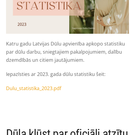
Katru gadu Latvijas Dūlu apvienība apkopo statistiku
par dūlu darbu, sniegtajiem pakalpojumiem, dalību
dzemdībās un citiem jautājumiem.
Iepazīsties ar 2023. gada dūlu statistiku šeit:
Dulu_statistika_2023.pdf
Dūla kļūst par oficiāli atzītu