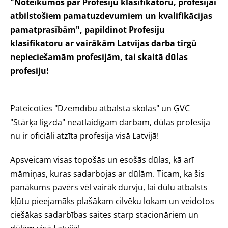
"Noteikumos par Profesiju klasifikatoru, profesijai
atbilstošiem pamatuzdevumiem un kvalifikācijas
pamatprasībām", papildinot Profesiju
klasifikatoru ar vairākām Latvijas darba tirgū
nepieciešamām profesijām, tai skaitā dūlas
profesiju!
Pateicoties "Dzemdību atbalsta skolas" un ĢVC
"Stārķa ligzda" neatlaidīgam darbam, dūlas profesija
nu ir oficiāli atzīta profesija visā Latvijā!
Apsveicam visas topošās un esošās dūlas, kā arī
māmiņas, kuras sadarbojas ar dūlām. Ticam, ka šis
panākums pavērs vēl vairāk durvju, lai dūlu atbalsts
kļūtu pieejamāks plašākam cilvēku lokam un veidotos
ciešākas sadarbības saites starp stacionāriem un