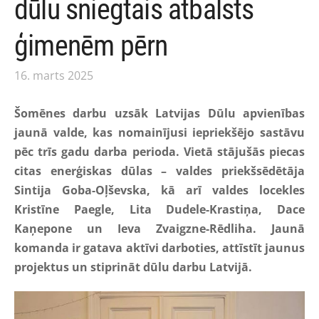
dūlu sniegtais atbalsts
ģimenēm pērn
16. marts 2025
Šomēnes darbu uzsāk Latvijas Dūlu apvienības
jaunā valde, kas nomainījusi iepriekšējo sastāvu
pēc trīs gadu darba perioda. Vietā stājušās piecas
citas enerģiskas dūlas – valdes priekšsēdētāja
Sintija Goba-Oļševska, kā arī valdes locekles
Kristīne Paegle, Lita Dudele-Krastiņa, Dace
Kaņepone un Ieva Zvaigzne-Rēdliha. Jaunā
komanda ir gatava aktīvi darboties, attīstīt jaunus
projektus un stiprināt dūlu darbu Latvijā.