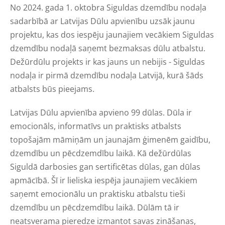
No 2024. gada 1. oktobra Siguldas dzemdību nodaļa
sadarbībā ar Latvijas Dūlu apvienību uzsāk jaunu
projektu, kas dos iespēju jaunajiem vecākiem Siguldas
dzemdību nodaļā saņemt bezmaksas dūlu atbalstu.
Dežūrdūlu projekts ir kas jauns un nebijis - Siguldas
nodaļa ir pirmā dzemdību nodaļa Latvijā, kurā šāds
atbalsts būs pieejams.
Latvijas Dūlu apvienība apvieno 99 dūlas. Dūla ir
emocionāls, informatīvs un praktisks atbalsts
topošajām māmiņām un jaunajām ģimenēm gaidību,
dzemdību un pēcdzemdību laikā. Kā dežūrdūlas
Siguldā darbosies gan sertificētas dūlas, gan dūlas
apmācībā. Šī ir lieliska iespēja jaunajiem vecākiem
saņemt emocionālu un praktisku atbalstu tieši
dzemdību un pēcdzemdību laikā. Dūlām tā ir
neatsverama pieredze izmantot savas zināšanas,