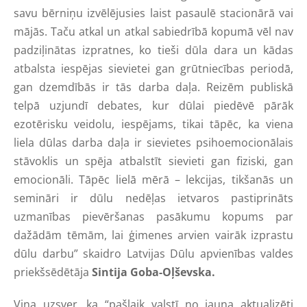
savu bērniņu izvēlējusies laist pasaulē stacionārā vai
mājās. Taču atkal un atkal sabiedrībā kopumā vēl nav
padziļinātas izpratnes, ko tieši dūla dara un kādas
atbalsta iespējas sievietei gan grūtniecības periodā,
gan dzemdībās ir tās darba daļa. Reizēm publiskā
telpā uzjundī debates, kur dūlai piedēvē pārāk
ezotērisku veidolu, iespējams, tikai tāpēc, ka viena
liela dūlas darba daļa ir sievietes psihoemocionālais
stāvoklis un spēja atbalstīt sievieti gan fiziski, gan
emocionāli. Tāpēc lielā mērā – lekcijas, tikšanās un
semināri ir dūlu nedēļas ietvaros pastiprināts
uzmanības pievēršanas pasākumu kopums par
dažādām tēmām, lai ģimenes arvien vairāk izprastu
dūlu darbu” skaidro Latvijas Dūlu apvienības valdes
priekšsēdētāja
Sintija Goba-Oļševska.
Viņa uzsver, ka “pašlaik valstī no jauna aktualizēti