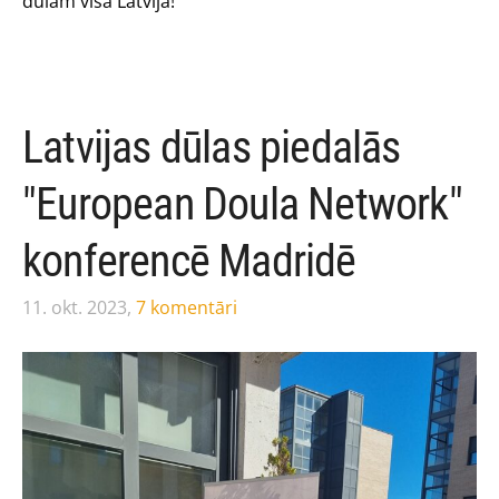
dūlām visā Latvijā!
Latvijas dūlas piedalās
"European Doula Network"
konferencē Madridē
11. okt. 2023,
7 komentāri