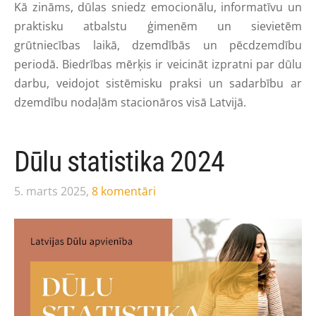
Kā zināms, dūlas sniedz emocionālu, informatīvu un
praktisku atbalstu ģimenēm un sievietēm
grūtniecības laikā, dzemdībās un pēcdzemdību
periodā. Biedrības mērķis ir veicināt izpratni par dūlu
darbu, veidojot sistēmisku praksi un sadarbību ar
dzemdību nodaļām stacionāros visā Latvijā.
Dūlu statistika 2024
5. marts 2025,
8 komentāri