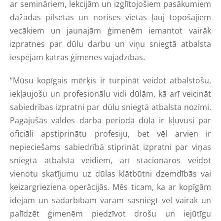
ar semināriem, lekcijām un izglītojošiem pasākumiem
dažādās pilsētās un norises vietās ļauj topošajiem
vecākiem un jaunajām ģimenēm iemantot vairāk
izpratnes par dūlu darbu un viņu sniegtā atbalsta
iespējām katras ģimenes vajadzībās.
“Mūsu kopīgais mērķis ir turpināt veidot atbalstošu,
iekļaujošu un profesionālu vidi dūlām, kā arī veicināt
sabiedrības izpratni par dūlu sniegtā atbalsta nozīmi.
Pagājušās valdes darba periodā dūla ir kļuvusi par
oficiāli apstiprinātu profesiju, bet vēl arvien ir
nepieciešams sabiedrībā stiprināt izpratni par viņas
sniegtā atbalsta veidiem, arī stacionāros veidot
vienotu skatījumu uz dūlas klātbūtni dzemdībās vai
ķeizargrieziena operācijās. Mēs ticam, ka ar kopīgām
idejām un sadarbībām varam sasniegt vēl vairāk un
palīdzēt ģimenēm piedzīvot drošu un iejūtīgu