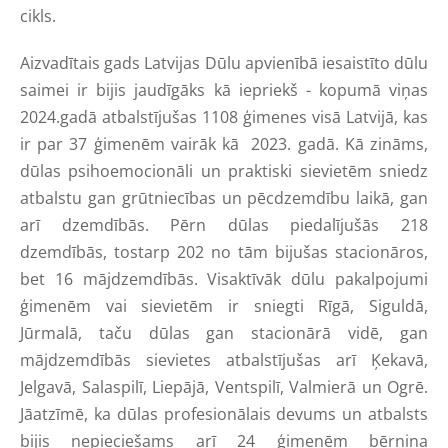
cikls.
Aizvadītais gads Latvijas Dūlu apvienībā iesaistīto dūlu
saimei ir bijis jaudīgāks kā iepriekš - kopumā viņas
2024.gadā atbalstījušas 1108 ģimenes visā Latvijā, kas
ir par 37 ģimenēm vairāk kā 2023. gadā. Kā zināms,
dūlas psihoemocionāli un praktiski sievietēm sniedz
atbalstu gan grūtniecības un pēcdzemdību laikā, gan
arī dzemdībās. Pērn dūlas piedalījušās 218
dzemdībās, tostarp 202 no tām bijušas stacionāros,
bet 16 mājdzemdībās. Visaktīvāk dūlu pakalpojumi
ģimenēm vai sievietēm ir sniegti Rīgā, Siguldā,
Jūrmalā, taču dūlas gan stacionārā vidē, gan
mājdzemdībās sievietes atbalstījušas arī Ķekavā,
Jelgavā, Salaspilī, Liepājā, Ventspilī, Valmierā un Ogrē.
Jāatzīmē, ka dūlas profesionālais devums un atbalsts
bijis nepieciešams arī 24 ģimenēm bērniņa