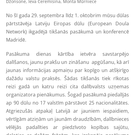
Džonsone, Ieva Čeremisina, Monta Mūrniece
No šī gada 29. septembra līdz 1. oktobrim mūsu dūlas
pārtstāvēja Latviju Eiropas dūlu (European Doula
Network) ikgadējā tikšanās pasākumā un konferencē
Madridē.
Pasākuma dienas kārtība ietvēra savstarpējo
dalīšanos, jaunu prakšu un zināšanu apgūšanu, kā arī
jaunas informācijas apmaiņu par kopīgo un atšķirīgo
dažādu valstu praksēs. Šādas tikšanās tiek rīkotas
reizi gadā un katru reizi cita dalībvalsts uzņemas
organizatora pienākumus. Šogad pasākumā piedalījās
ap 90 dūlu no 17 valstīm pārstāvot 25 nacionalitātes.
Atgriezušās atpakaļ Latvijā ar jauniem iespaidiem,
vērtīgām atziņām un jaunām draudzībām, dalībnieces
vēlējās padalīties ar piedzīvoto kopības sajūtu,