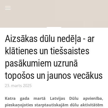
Aizsākas dūlu nedēļa - ar
klātienes un tiešsaistes
pasākumiem uzrunā
topošos un jaunos vecākus
23. marts 2025
Katra gada martā Latvijas Dūlu apvienība,
pieskaņojoties starptautiskajām dūlu aktivitātēm