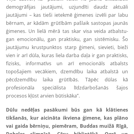
demogrāfijas jautājumi, uzjundīti daudz aktuāli
jautājumi – kas tieši ietekmē ģimenes izvēli par labu
bērnam, ar kādām grūtībām pašlaik sastopas jaunās
ģimenes. Un lielā mērā tas skar visa veida atbalstu-
gan emocionālu, gan praktisku, gan sistēmisku. Šo
jautājumu krustpunktos starp ģimeni, sievieti, bieži
vien ir arī dūla, kuras liela darba daļa ir gan praktisks,
fizisks, informatīvs un arī emocionāls atbalsts
topošajiem vecākiem, dzemdību laika atbalstā un
pēcdzemdību laika grūtībās. Tāpēc dūlas kā
profesionāla speciālista līdzdarbošanās šajos
procesos kļūst arvien būtiskāka”.
Dūlu nedēļas pasākumi būs gan kā klātienes
tikšanās, kur aicināta ikviena ģimene, kas plāno
vai gaida bērniņu, piemēram, Buddas muižā Rīgā,
Dobeles slimnīcā, Cēsu bibliotēkā, Ogrē un