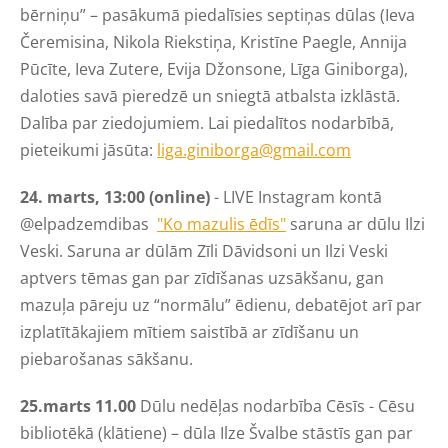
bērniņu” – pasākumā piedalīsies septiņas dūlas (Ieva
Čeremisina, Nikola Riekstiņa, Kristīne Paegle, Annija
Pūcīte, Ieva Zutere, Evija Džonsone, Līga Giniborga),
daloties savā pieredzē un sniegtā atbalsta izklāstā.
Dalība par ziedojumiem. Lai piedalītos nodarbībā,
pieteikumi jāsūta:
liga.giniborga@gmail.com
24. marts, 13:00 (online)
- LIVE Instagram kontā
@elpadzemdibas
"Ko mazulis ēdīs"
saruna ar dūlu Ilzi
Veski. Saruna ar dūlām Zīli Dāvidsoni un Ilzi Veski
aptvers tēmas gan par zīdīšanas uzsākšanu, gan
mazuļa pāreju uz “normālu” ēdienu, debatējot arī par
izplatītākajiem mītiem saistībā ar zīdīšanu un
piebarošanas sākšanu.
25.marts 11.00
Dūlu nedēļas nodarbība Cēsīs - Cēsu
bibliotēkā (klātiene) – dūla Ilze Švalbe stāstīs gan par