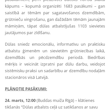
kāpums – kopumā organizēti 1683 pasākumi – gan
saistībā ar tēmām par sagatavošanos dzemdībām,
grūtnieču vingrošanu, gan dažādām tēmām jaunajām
māmiņām, tāpat dūlas atbalstījušas 1103 sievietes
jautājumos par zīdīšanu.
Dūlas sniedz emocionālu, informatīvu un praktisku
atbalstu ģimenēm un sievietēm grūtniecības laikā,
dzemdībās un pēcdzemdību periodā. Biedrības
mērķis ir veicināt izpratni par dūlu darbu, veidojot
sistēmisku praksi un sadarbību ar dzemdību nodaļām
stacionāros visā Latvijā.
PLĀNOTIE PASĀKUMI:
24. marts, 12:00
(Buddas muiža Rīgā) – klātienes
tikšanās “Dūlas atbalsts ceļā uz satikšanos ar savu