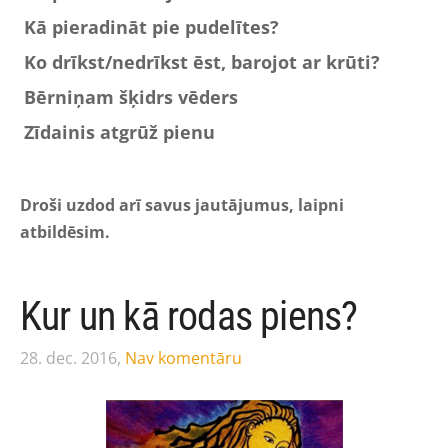
Kā pieradināt pie pudelītes?
Ko drīkst/nedrīkst ēst, barojot ar krūti?
Bērniņam šķidrs vēders
Zīdainis atgrūž pienu
Droši uzdod arī savus jautājumus, laipni
atbildēsim.
Kur un kā rodas piens?
28. dec. 2016,
Nav komentāru