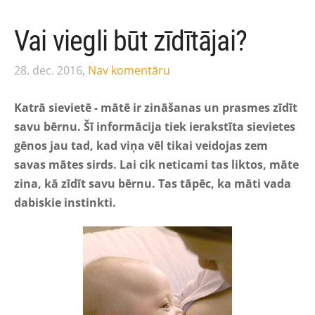
Vai viegli būt zīdītājai?
28. dec. 2016,
Nav komentāru
Katrā sievietē - mātē ir zināšanas un prasmes zīdīt
savu bērnu. Šī informācija tiek ierakstīta sievietes
gēnos jau tad, kad viņa vēl tikai veidojas zem
savas mātes sirds. Lai cik neticami tas liktos, māte
zina, kā zīdīt savu bērnu. Tas tāpēc, ka māti vada
dabiskie instinkti.