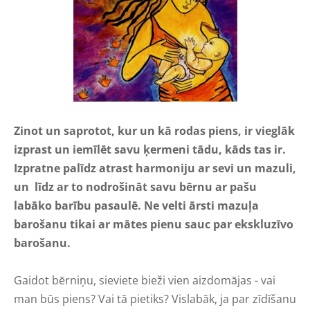
Zinot un saprotot, kur un kā rodas piens, ir vieglāk
izprast un iemīlēt savu ķermeni tādu, kāds tas ir.
Izpratne palīdz atrast harmoniju ar sevi un mazuli,
un līdz ar to nodrošināt savu bērnu ar pašu
labāko barību pasaulē. Ne velti ārsti mazuļa
barošanu tikai ar mātes pienu sauc par ekskluzīvo
barošanu.
Gaidot bērniņu, sieviete bieži vien aizdomājas - vai
man būs piens? Vai tā pietiks? Vislabāk, ja par zīdīšanu