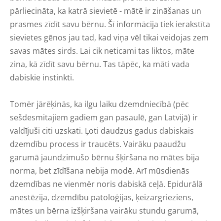
pārliecināta, ka katrā sievietē - mātē ir zināšanas un
prasmes zīdīt savu bērnu. Šī informācija tiek ierakstīta
sievietes gēnos jau tad, kad viņa vēl tikai veidojas zem
savas mātes sirds. Lai cik neticami tas liktos, māte
zina, kā zīdīt savu bērnu. Tas tāpēc, ka māti vada
dabiskie instinkti.
Tomēr jārēķinās, ka ilgu laiku dzemdniecībā (pēc
sešdesmitajiem gadiem gan pasaulē, gan Latvijā) ir
valdījuši citi uzskati. Ļoti daudzus gadus dabiskais
dzemdību process ir traucēts. Vairāku paaudžu
garumā jaundzimušo bērnu šķiršana no mātes bija
norma, bet zīdīšana nebija modē. Arī mūsdienās
dzemdības ne vienmēr noris dabiskā ceļā. Epidurālā
anestēzija, dzemdību patoloģijas, ķeizargrieziens,
mātes un bērna izšķiršana vairāku stundu garumā,