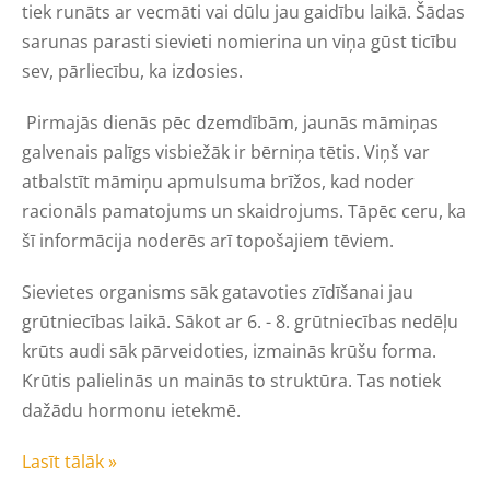
tiek runāts ar vecmāti vai dūlu jau gaidību laikā. Šādas
sarunas parasti sievieti nomierina un viņa gūst ticību
sev, pārliecību, ka izdosies.
Pirmajās dienās pēc dzemdībām, jaunās māmiņas
galvenais palīgs visbiežāk ir bērniņa tētis. Viņš var
atbalstīt māmiņu apmulsuma brīžos, kad noder
racionāls pamatojums un skaidrojums. Tāpēc ceru, ka
šī informācija noderēs arī topošajiem tēviem.
Sievietes organisms sāk gatavoties zīdīšanai jau
grūtniecības laikā. Sākot ar 6. - 8. grūtniecības nedēļu
krūts audi sāk pārveidoties, izmainās krūšu forma.
Krūtis palielinās un mainās to struktūra. Tas notiek
dažādu hormonu ietekmē.
Lasīt tālāk »