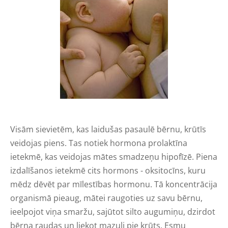
Visām sievietēm, kas laidušas pasaulē bērnu, krūtīs
veidojas piens. Tas notiek hormona prolaktīna
ietekmē, kas veidojas mātes smadzeņu hipofīzē. Piena
izdalīšanos ietekmē cits hormons - oksitocīns, kuru
mēdz dēvēt par mīlestības hormonu. Tā koncentrācija
organismā pieaug, mātei raugoties uz savu bērnu,
ieelpojot viņa smaržu, sajūtot silto augumiņu, dzirdot
bērna raudas un liekot mazuli pie krūts. Esmu