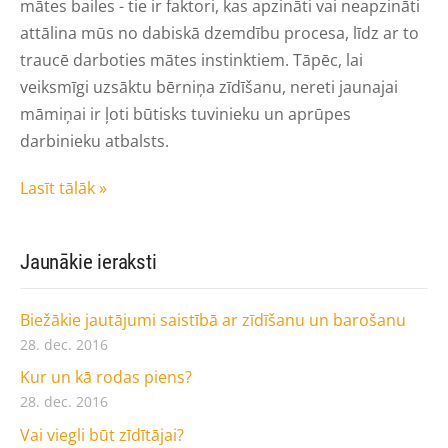
mātes bailes - tie ir faktori, kas apzināti vai neapzināti
attālina mūs no dabiskā dzemdību procesa, līdz ar to
traucē darboties mātes instinktiem. Tāpēc, lai
veiksmīgi uzsāktu bērniņa zīdīšanu, nereti jaunajai
māmiņai ir ļoti būtisks tuvinieku un aprūpes
darbinieku atbalsts.
Lasīt tālāk »
Jaunākie ieraksti
Biežākie jautājumi saistībā ar zīdīšanu un barošanu
28. dec. 2016
Kur un kā rodas piens?
28. dec. 2016
Vai viegli būt zīdītājai?