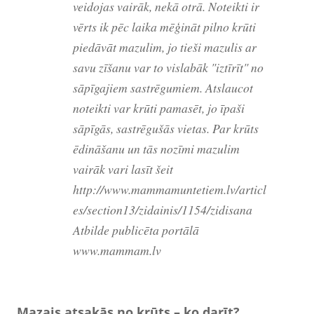
veidojas vairāk, nekā otrā. Noteikti ir
vērts ik pēc laika mēģināt pilno krūti
piedāvāt mazulim, jo tieši mazulis ar
savu zīšanu var to vislabāk "iztīrīt" no
sāpīgajiem sastrēgumiem. Atslaucot
noteikti var krūti pamasēt, jo īpaši
sāpīgās, sastrēgušās vietas. Par krūts
ēdināšanu un tās nozīmi mazulim
vairāk vari lasīt šeit
http://www.mammamuntetiem.lv/articl
es/section13/zidainis/1154/zidisana
Atbilde publicēta portālā
www.mammam.lv
Mazais atsakās no krūts – ko darīt?