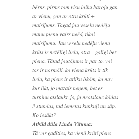
bērns, pirms tam visu laiku baroju gan
ar vienu, gan ar otru krūti +
maisījums. Tagad jau veselu nedēļu
manu pienu vairs neēd, tikai
maisījumu. Jau veselu nedēļu viena
krūts ir nežēlīgi liela, otra – galīgi bez
piena. Tātad jautājums ir par to, vai
tas ir normāli, ka viena krūts ir tik
liela, ka piens ir atliku likām, ka nav
kur likt, jo mazais neņem, bet es
turpinu atslaukt, jo, ja neatslauc kādas
3 stundas, tad iemetas kunkuļi un sāp.
Ko iesākt?
Atbild dūla Linda Vītuma:
Tā var gadīties, ka vienā krūtī piens