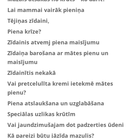
Lai mammai vairāk pieniņa
Tējiņas zīdaini,
Piena krīze?
Zīdainis atvemj piena maisījumu
Zīdaiņa barošana ar mātes pienu un
maisījumu
Zīdainītis nekakā
Vai pretcelulīta kremi ietekmē mātes
pienu?
Piena atslaukšana un uzglabāšana
Speciālas uzlikas krūtīm
Vai jaundzimušajam dot padzerties ūdeni
Kā pareizi būtu jāzīda mazulis?