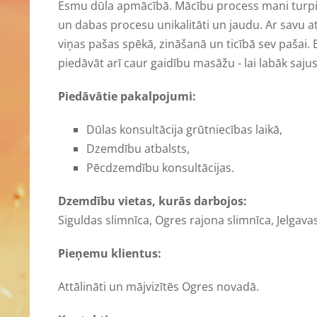
Esmu dūla apmācībā. Mācību process mani turpina
un dabas procesu unikalitāti un jaudu. Ar savu atb
viņas pašas spēkā, zināšanā un ticībā sev pašai.
piedāvāt arī caur gaidību masāžu - lai labāk saj
Piedāvātie pakalpojumi:
Dūlas konsultācija grūtniecības laikā,
Dzemdību atbalsts,
Pēcdzemdību konsultācijas.
Dzemdību vietas, kurās darbojos:
Siguldas slimnīca, Ogres rajona slimnīca, Jelgav
Pieņemu klientus:
Attālināti un mājvizītēs Ogres novadā.