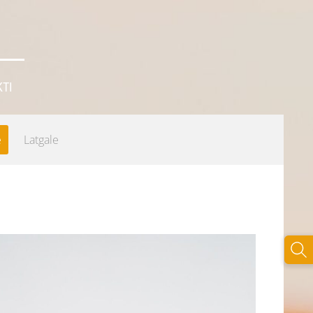
TI
e
Latgale