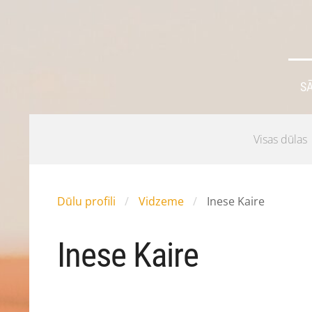
S
Visas dūlas
Dūlu profili
Vidzeme
Inese Kaire
Inese Kaire