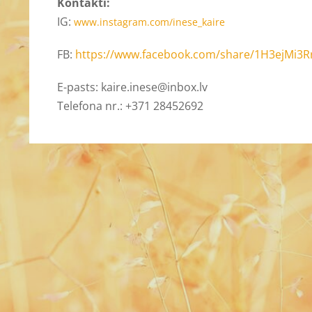
Kontakti:
IG:
www.instagram.com/inese_kaire
FB:
https://www.facebook.com/share/1H3ejMi3R
E-pasts:
kaire.inese@inbox.lv
Telefona nr.: +371
28452692