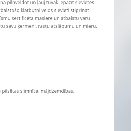
 pilnveidot un ļauj tuvāk iepazīt sievietes
alstošo klātbūtni vēlos sievieti stiprināt
 Esmu sertificēta masiere un atbalstu varu
ustu savu ķermeni, rastu atslābumu un mieru.
as pilsētas slimnīca, mājdzemdības.