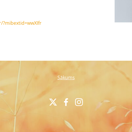
r/?mibextid=wwXIfr
Sākums