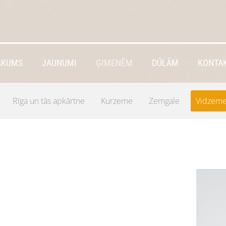
ĀKUMS
JAUNUMI
ĢIMENĒM
DŪLĀM
KONTAK
Rīga un tās apkārtne
Kurzeme
Zemgale
Vidzem