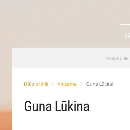
S
Visas dūlas
Dūlu profili
Vidzeme
Guna Lūkina
Guna Lūkina