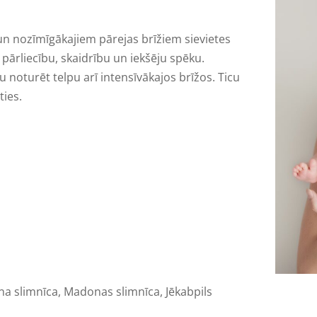
n nozīmīgākajiem pārejas brīžiem sievietes
r pārliecību, skaidrību un iekšēju spēku.
 noturēt telpu arī intensīvākajos brīžos. Ticu
ties.
na slimnīca,
Madonas slimnīca,
Jēkabpils