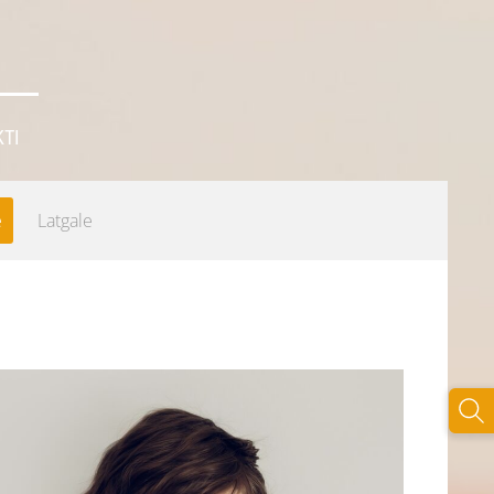
TI
e
Latgale