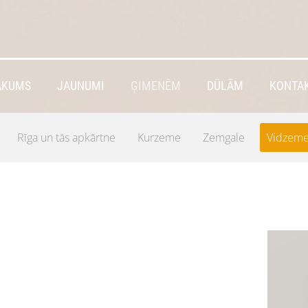
ĀKUMS
JAUNUMI
ĢIMENĒM
DŪLĀM
KONTAK
Rīga un tās apkārtne
Kurzeme
Zemgale
Vidzem