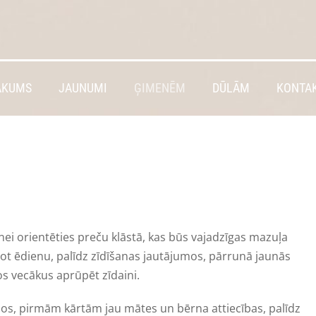
ĀKUMS
JAUNUMI
ĢIMENĒM
DŪLĀM
KONTAK
i orientēties preču klāstā, kas būs vajadzīgas mazuļa
vot ēdienu, palīdz zīdīšanas jautājumos, pārrunā jaunās
s vecākus aprūpēt zīdaini.
os, pirmām kārtām jau mātes un bērna attiecības, palīdz