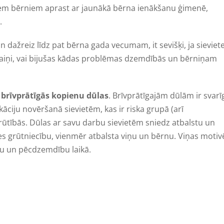
iem bērniem aprast ar jaunākā bērna ienākšanu ģimenē,
.
n dažreiz līdz pat bērna gada vecumam, it sevišķi, ja sieviete
zīdaiņi, vai bijušas kādas problēmas dzemdībās un bērniņam
ā
brīvprātīgās kopienu dūlas
. Brīvprātīgajām dūlām ir svarī
ju novēršanā sievietēm, kas ir riska grupā (arī
rūtībās. Dūlas ar savu darbu sievietēm sniedz atbalstu un
es grūtniecību, vienmēr atbalsta viņu un bērnu. Viņas motiv
ību un pēcdzemdību laikā.