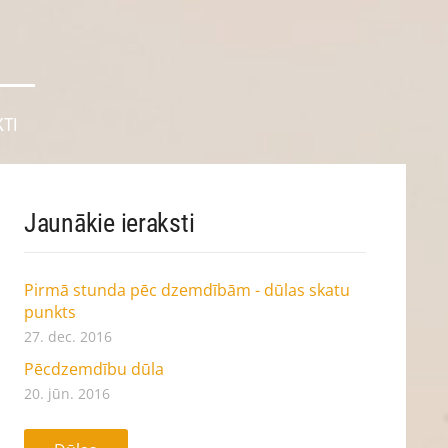
TI
Jaunākie ieraksti
Pirmā stunda pēc dzemdībām - dūlas skatu
punkts
27. dec. 2016
Pēcdzemdību dūla
20. jūn. 2016