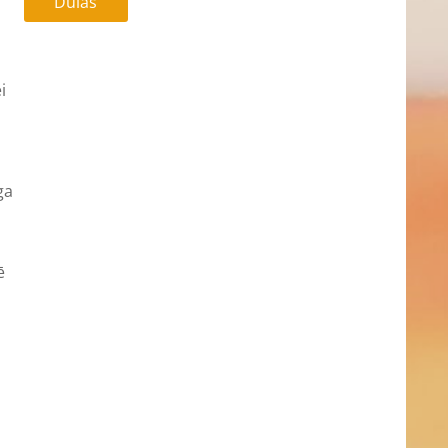
Dūlas
i
ga
ē