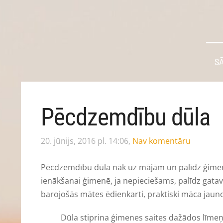
S
Pēcdzemdību dūla
20. jūnijs, 2016 pl. 14:06,
Nav komentāru
Pēcdzemdību dūla nāk uz mājām un palīdz ģimene
ienākšanai ģimenē, ja nepieciešams, palīdz gata
barojošās mātes ēdienkarti, praktiski māca jauno
Dūla stiprina ģimenes saites dažādos līmeņ