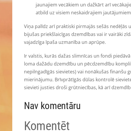
jaunajiem vecākiem un dažkārt arī vecākaj
atbild uz visiem neskaidrajiem jautājumiem
Viņa palīdz arī praktiski pirmajās sešās nedēļās u
bijušas priekšlaicīgas dzemdības vai ir vairāki 
vajadzīga īpaša uzmanība un aprūpe.
Ir valstis, kurās dažas slimnīcas un fondi piedāv
loma dažādu dzemdību un pēcdzemdību komplikāci
nepilngadīgās sievietes) vai nonākušas finanšu g
mierinājumu. Brīvprātīgās dūlas kontrolē sieviet
sievieti justies droši grūtniecības, kā arī dzemd
Nav komentāru
Komentēt