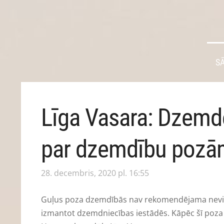
S
Līga Vasara: Dzemdē
par dzemdību pozā
28. decembris, 2020 pl. 16:55
Guļus poza dzemdībās nav rekomendējama nevie
izmantot dzemdniecības iestādēs. Kāpēc šī poza 