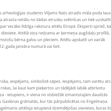
kls arheoloģijas students Viljams Nats atradis māla poda laus
a atrasta netālu no kādas etrusku svētnīcas un tiek uzskatīt
ar vecāko līdzīga rakstura attēlu Eiropā. Eksperti spriež, ka
 dieviete. Attēlā viņa redzama ar ķermeņa augšdaļu profilā,
mstošu bērna galvu un pleciem. Attēlu apskatīt un vairāk
012. gada janvāra numurā vai šeit.
ā roka, iespējams, simbolizē sāpes. Iespējams, tam varētu atr
 rokas, lai kaut kam pieķertos un tādējādi labāk atbrīvotu
 - ietupiens, ir viena no visbiežāk izmantotajām daudzās
jas Gaskinas grāmatās, kur tās pārpublicētas no Engelmaņa
gelmanis attēloja ietupienā dzemdējošas sievietes, kuras bi