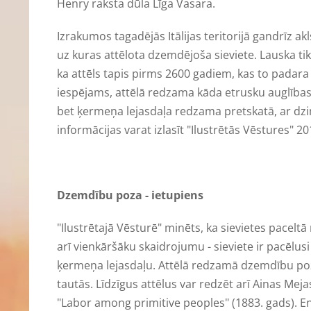
Henry raksta dūla Līga Vasara.
Izrakumos tagadējās Itālijas teritorijā gandrīz a
uz kuras attēlota dzemdējoša sieviete. Lauska tik
ka attēls tapis pirms 2600 gadiem, kas to padara p
iespējams, attēlā redzama kāda etrusku auglības
bet ķermeņa lejasdaļa redzama pretskatā, ar dzi
informācijas varat izlasīt "Ilustrētās Vēstures" 2
Dzemdību poza - ietupiens
"Ilustrētajā Vēsturē" minēts, ka sievietes pacelt
arī vienkāršāku skaidrojumu - sieviete ir pacēlusi
ķermeņa lejasdaļu. Attēlā redzamā dzemdību poza
tautās. Līdzīgus attēlus var redzēt arī Ainas Me
"Labor among primitive peoples" (1883. gads). En