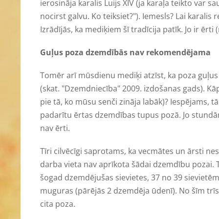
ierosināja karalis Luijs XIV (ja karaļa teikto var 
nocirst galvu. Ko teiksiet?"). Iemesls? Lai karalis
Izrādījās, ka mediķiem šī tradīcija patīk. Jo ir ērt
Guļus poza dzemdībās nav rekomendējama
Tomēr arī mūsdienu mediķi atzīst, ka poza gu
(skat. "Dzemdniecība" 2009. izdošanas gads). Kāp
pie tā, ko mūsu senči zināja labāk)? Iespējams,
padarītu ērtas dzemdības tupus pozā. Jo stundām 
nav ērti.
Tīri cilvēcīgi saprotams, ka vecmātes un ārsti nes
darba vieta nav aprīkota šādai dzemdību pozai. T
šogad dzemdējušas sievietes, 37 no 39 sievietēm
muguras (pārējās 2 dzemdēja ūdenī). No šīm trīs
cita poza.