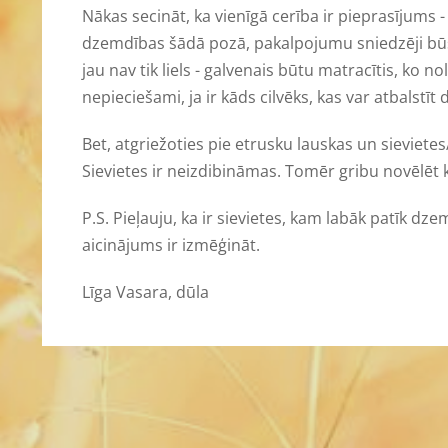
Nākas secināt, ka vienīgā cerība ir pieprasījums -
dzemdības šādā pozā, pakalpojumu sniedzēji būs
jau nav tik liels - galvenais būtu matracītis, ko n
nepieciešami, ja ir kāds cilvēks, kas var atbalstīt
Bet, atgriežoties pie etrusku lauskas un sievietes/
Sievietes ir neizdibināmas. Tomēr gribu novēlēt 
P.S. Pieļauju, ka ir sievietes, kam labāk patīk d
aicinājums ir izmēģināt.
Līga Vasara, dūla