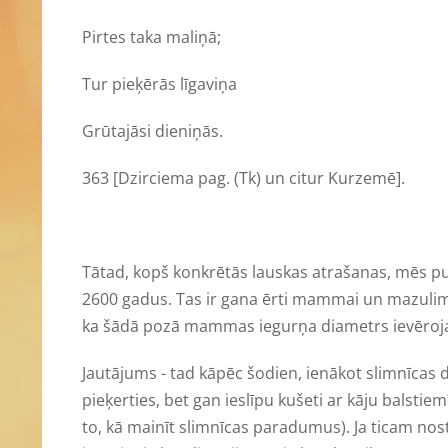
Pirtes taka maliņā;
Tur pieķērās līgaviņa
Grūtajāsi dieniņās.
363 [Dzirciema pag. (Tk) un citur Kurzemē].
Tātad, kopš konkrētās lauskas atrašanas, mēs pu
2600 gadus. Tas ir gana ērti mammai un mazulim ir
ka šādā pozā mammas iegurņa diametrs ievērojam
Jautājums - tad kāpēc šodien, ienākot slimnīcas 
pieķerties, bet gan ieslīpu kušeti ar kāju balstiem?
to, kā mainīt slimnīcas paradumus). Ja ticam no