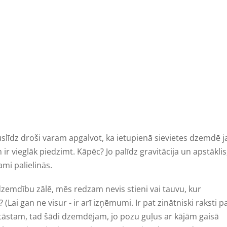
slīdz droši varam apgalvot, ka ietupienā sievietes dzemdē j
 vieglāk piedzimt. Kāpēc? Jo palīdz gravitācija un apstāklis
i palielinās.
dzemdību zālē, mēs redzam nevis stieni vai tauvu, kur
 (Lai gan ne visur - ir arī izņēmumi. Ir pat zinātniski raksti p
stāstam, tad šādi dzemdējam, jo pozu guļus ar kājām gaisā