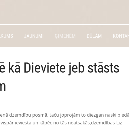
ĀKUMS
JAUNUMI
ĢIMENĒM
DŪLĀM
KONTAK
 kā Dieviete jeb stāsts
m
nā dzemdību posmā, taču joprojām to diezgan naski pied
vispār ieviesta un kāpēc no tās neatsakās,dzemdības-Liz-