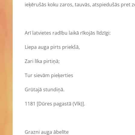
ieķērušās koku zaros, tauvās, atspiedušās pret z
Arī latvietes radību laikā rīkojās līdzīgi:
Liepa auga pirts priekšā,
Zari līka pirtiņā;
Tur sievām pieķerties
Grūtajā stundiņā.
1181 [Dūres pagastā (Vlk)].
Grazni auga ābelīte