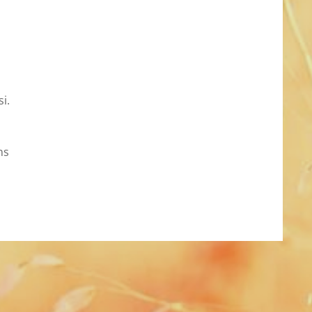
i.
ns