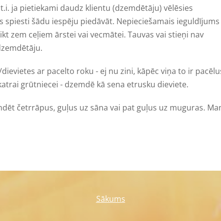
 t.i. ja pietiekami daudz klientu (dzemdētāju) vēlēsies
 spiesti šādu iespēju piedāvāt. Nepieciešamais ieguldījums
olikt zem ceļiem ārstei vai vecmātei. Tauvas vai stieņi nav
 dzemdētāju.
dievietes ar pacelto roku - ej nu zini, kāpēc viņa to ir pacēlus
katrai grūtniecei - dzemdē kā sena etrusku dieviete.
zemdēt četrrāpus, guļus uz sāna vai pat guļus uz muguras. Ma
Sākums