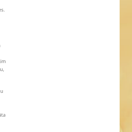
es.
ā
ķim
u,
ņu
āta