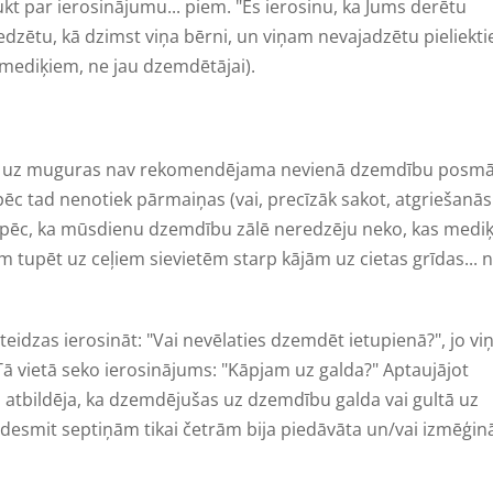
saukt par ierosinājumu... piem. "Es ierosinu, ka Jums derētu
 redzētu, kā dzimst viņa bērni, un viņam nevajadzētu pieliekti
i (mediķiem, ne jau dzemdētājai).
ļus uz muguras nav rekomendējama nevienā dzemdību posm
ēc tad nenotiek pārmaiņas (vai, precīzāk sakot, atgriešanās
 tāpēc, ka mūsdienu dzemdību zālē neredzēju neko, kas medi
tupēt uz ceļiem sievietēm starp kājām uz cietas grīdas... n
teidzas ierosināt: "Vai nevēlaties dzemdēt ietupienā?", jo vi
ā vietā seko ierosinājums: "Kāpjam uz galda?" Aptaujājot
 atbildēja, ka dzemdējušas uz dzemdību galda vai gultā uz
desmit septiņām tikai četrām bija piedāvāta un/vai izmēģin