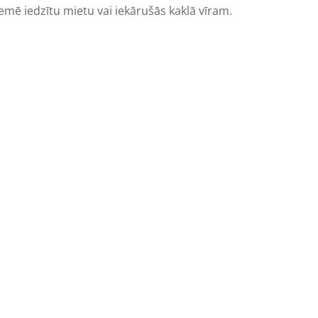
emē iedzītu mietu vai iekārušās kaklā vīram.