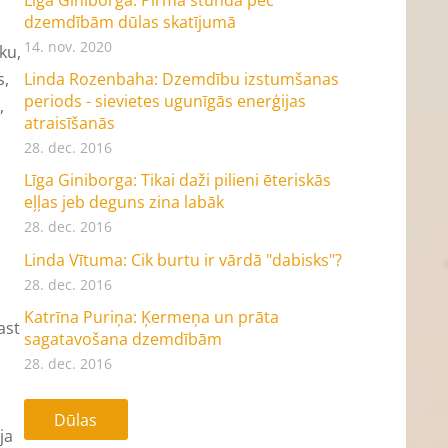
dzemdībām dūlas skatījumā
14. nov. 2020
ku,
s,
Linda Rozenbaha: Dzemdību izstumšanas
periods - sievietes ugunīgās enerģijas
,
atraisīšanās
28. dec. 2016
Līga Giniborga: Tikai daži pilieni ēteriskās
eļļas jeb deguns zina labāk
28. dec. 2016
Linda Vītuma: Cik burtu ir vārdā "dabisks"?
28. dec. 2016
Katrīna Puriņa: Ķermeņa un prāta
ast
sagatavošana dzemdībām
28. dec. 2016
Dūlas
ja