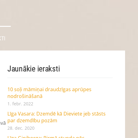
TI
Jaunākie ieraksti
10 soļi māmiņai draudzīgas aprūpes
nodrošināšanā
1. febr. 2022
Līga Vasara: Dzemdē kā Dieviete jeb stāsts
par dzemdību pozām
āvā
28. dec. 2020
Līga Giniborga: Pirmā stunda pēc