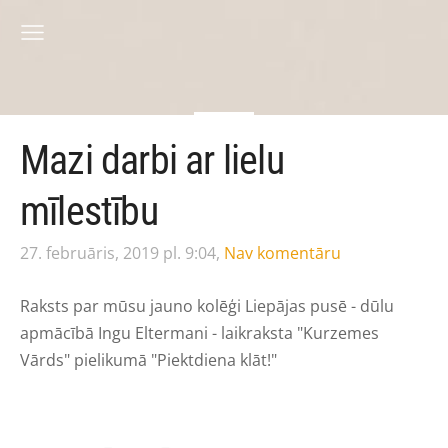
Mazi darbi ar lielu
mīlestību
27. februāris, 2019 pl. 9:04,
Nav komentāru
Raksts par mūsu jauno kolēģi Liepājas pusē - dūlu
apmācībā Ingu Eltermani - laikraksta "Kurzemes
Vārds" pielikumā "Piektdiena klāt!"