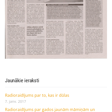
Jaunākie ieraksti
Radioraidījums par to, kas ir dūlas
7. janv. 2017
Radioraidījums par gados jaunām māmiņām un