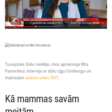
Tuvojoties Dūlu nedēļai, mūs apciemoja Rīta
Panorāma. Intervija ar dūlu Līgu Giniborgu un
māmiņām
skaties video ŠEIT.
Kā mammas savām
meitām