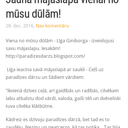
mūsu dūlām!
28. dec. 2016,
Nav komentāru
Viena no mūsu dūlām - Līga Giniborga - izveidojusi
savu mājaslapu. Iesakām!
http://paradizesdarzs.blogspot.com/
Līga ieacina savā mājaslapā ar saukli - Ceļš uz
paradīzes dārzu un šādiem vārdiem:
"Ikvienā dzīves ceļā, arī gaidībās un radībās, cilvēkam
labu atbalstu dod vārdi, valoda, gaiši tēli un dvēseliski
tuva cilvēka klātbūtne.
Kādreiz es dzīvoju paradīzes dārzā, bet tad es to
zaudēju. Nezinu un neatceros, kā tas notika... Tas bija