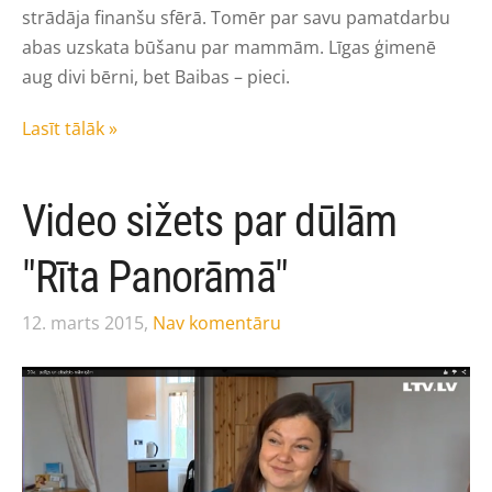
strādāja finanšu sfērā. Tomēr par savu pamatdarbu
abas uzskata būšanu par mammām. Līgas ģimenē
aug divi bērni, bet Baibas – pieci.
Lasīt tālāk »
Video sižets par dūlām
"Rīta Panorāmā"
12. marts 2015,
Nav komentāru