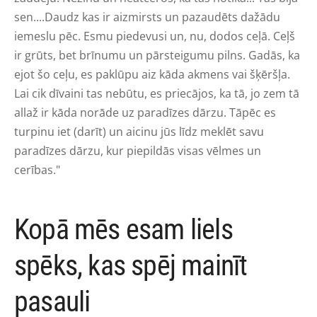
sen....Daudz kas ir aizmirsts un pazaudēts dažādu
iemeslu pēc. Esmu piedevusi un, nu, dodos ceļā. Ceļš
ir grūts, bet brīnumu un pārsteigumu pilns. Gadās, ka
ejot šo ceļu, es paklūpu aiz kāda akmens vai šķēršļa.
Lai cik dīvaini tas nebūtu, es priecājos, ka tā, jo zem tā
allaž ir kāda norāde uz paradīzes dārzu. Tāpēc es
turpinu iet (darīt) un aicinu jūs līdz meklēt savu
paradīzes dārzu, kur piepildās visas vēlmes un
cerības."
Kopā mēs esam liels
spēks, kas spēj mainīt
pasauli