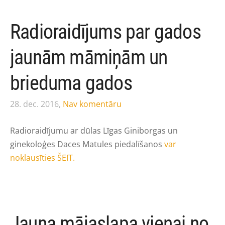
Radioraidījums par gados
jaunām māmiņām un
brieduma gados
28. dec. 2016,
Nav komentāru
Radioraidījumu ar dūlas Līgas Giniborgas un
ginekoloģes Daces Matules piedalīšanos
var
noklausīties ŠEIT.
Jauna mājaslapa vienai no