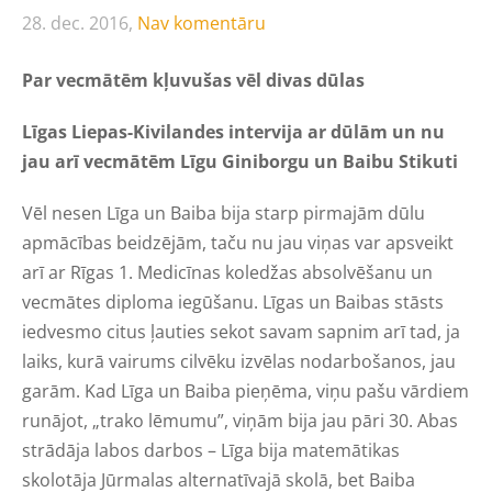
28. dec. 2016,
Nav komentāru
Par vecmātēm kļuvušas vēl divas dūlas
Līgas Liepas-Kivilandes intervija ar dūlām un nu
jau arī vecmātēm Līgu Giniborgu un Baibu Stikuti
Vēl nesen Līga un Baiba bija starp pirmajām dūlu
apmācības beidzējām, taču nu jau viņas var apsveikt
arī ar Rīgas 1. Medicīnas koledžas absolvēšanu un
vecmātes diploma iegūšanu. Līgas un Baibas stāsts
iedvesmo citus ļauties sekot savam sapnim arī tad, ja
laiks, kurā vairums cilvēku izvēlas nodarbošanos, jau
garām. Kad Līga un Baiba pieņēma, viņu pašu vārdiem
runājot, „trako lēmumu”, viņām bija jau pāri 30. Abas
strādāja labos darbos – Līga bija matemātikas
skolotāja Jūrmalas alternatīvajā skolā, bet Baiba