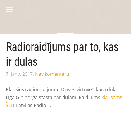
Radioraidījums par to, kas
ir dūlas
7. janv. 2017,
Nav komentāru
Klausies radioraidījumu "Dzīves virtuve", kurā dūla
Līga Giniborga stāsta par dūlām. Raidījums
klausāms
ŠEIT
Latvijas Radio 1.