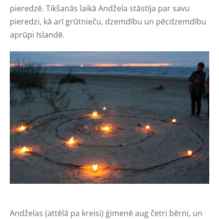
pieredzē. Tikšanās laikā Andžela stāstīja par savu
pieredzi, kā arī grūtnieču, dzemdību un pēcdzemdību
aprūpi Islandē.
Andželas (attēlā pa kreisi) ģimenē aug četri bērni, un