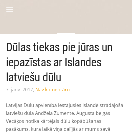
Dūlas tiekas pie jūras un
iepazīstas ar Islandes
latviešu dūlu
7. janv. 2017,
Nav komentāru
Latvijas Dūlu apvienībā iestājusies Islandē strādājošā
latviešu dūla Andžela Zumente. Augusta beigās
Vecāķos notika kārtējais dūlu kopābūšanas
pasākums, kura laikā viņa dalījās ar mums savā